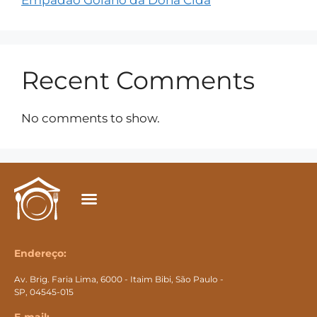
Empadão Goiano da Dona Cida
Recent Comments
No comments to show.
Endereço:
Av. Brig. Faria Lima, 6000 - Itaim Bibi, São Paulo -
SP, 04545-015​